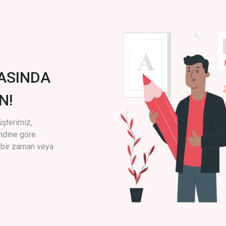
ASINDA
N!
üşterimiz,
endine göre
i bir zaman veya