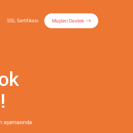
SSL Sertifikası
Müşteri Destek
ok
!
pım aşamasında