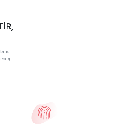
İR,
ödeme
çeneği